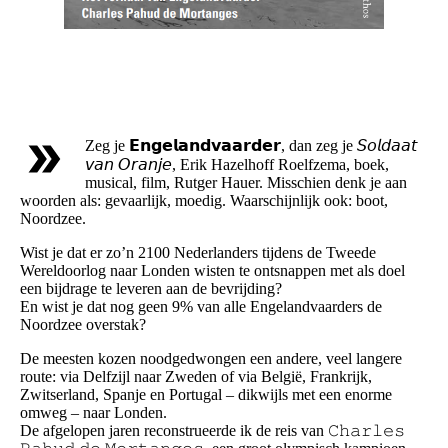
Zeg je 𝗘𝗻𝗴𝗲𝗹𝗮𝗻𝗱𝘃𝗮𝗮𝗿𝗱𝗲𝗿, dan zeg je 𝘚𝘰𝘭𝘥𝘢𝘢𝘵
𝘷𝘢𝘯 𝘖𝘳𝘢𝘯𝘫𝘦, Erik Hazelhoff Roelfzema, boek,
musical, film, Rutger Hauer. Misschien denk je aan
woorden als: gevaarlijk, moedig. Waarschijnlijk ook: boot,
Noordzee.
Wist je dat er zo’n 2100 Nederlanders tijdens de Tweede
Wereldoorlog naar Londen wisten te ontsnappen met als doel
een bijdrage te leveren aan de bevrijding?
En wist je dat nog geen 9% van alle Engelandvaarders de
Noordzee overstak?
De meesten kozen noodgedwongen een andere, veel langere
route: via Delfzijl naar Zweden of via België, Frankrijk,
Zwitserland, Spanje en Portugal – dikwijls met een enorme
omweg – naar Londen.
De afgelopen jaren reconstrueerde ik de reis van 𝙲𝚑𝚊𝚛𝚕𝚎𝚜