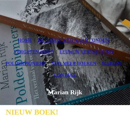
HOME
DE LANGE WEG NAAR LONDEN
VERGETEN GOUD
EEUW IN VERSNELLING
POLDERPIONIERS
NOG MEER BOEKEN
MARIAN
CONTACT
Marian Rijk
NIEUW BOEK!